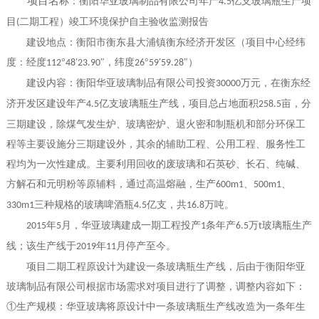
项目名
称：衡阳华亚玻璃制品有限公司年产
亿支玻璃瓶生产项
4.5
目
二期工程）竣工环境保护自主验收监测报告
(
建设地点
：衡阳市衡东县大浦镇衡东经济开发区（项目中心经纬
度：经度
°
′
″，纬度
°
′
″）
112
48
23.90
26
59
59.28
建设内容：衡阳华亚玻璃制品有限公司投资
万元，在衡东经
30000
济开发区建设年产
亿支玻璃瓶生产线，项目总占地面积
亩，分
4.5
258.5
三期建设，除煤气发生炉、玻璃密炉、退火密和制瓶机和部分环保工
程等主要设施分三期建设外，其余的辅助工程、公用工程、服务性工
程均为一次性建成。主要利用回收的废玻璃和石英砂、长石、纯碱、
方解石和元明粉等原辅料，通过高温熔融，生产
、
、
600m1
500m1
三种规格的玻璃啤酒瓶
亿支，共
万吨。
330m1
4.5
16.8
年
月，华亚玻璃建成一期工程投产
条年产
万
玻璃瓶生产
2015
5
1
6.5
t
线；该生产线于
年
月停产至今。
2019
11
项目二期工程原设计为建设一条玻璃瓶生产线，后由于衡阳华亚
玻璃制品有限公司根据市场需求对项目进行了调整，调整内容如下：
①生产规模：华亚玻璃将原设计中一条玻璃瓶生产线改造为一条年生