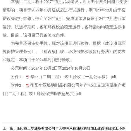
本项目二期工程于
年
月启动建设，期间由于资金问题且受疫
2017
5
情影响，项目于
年
月建成后进行试运行，期间
年
月由于窑
2022
10
23
12
炉设备进行维修，停产至
年
月，完成调试设备后于
年
月进行试
24
6
24
7
运行。试运行期间，各项环保设施稳定运行，各污染物均稳定达标排
放。目前，该项目已具备验收条件。
为完善环保审批手续，现对该项目进行验收。根据《建设项目环
境保护管理条例》、《建设项目竣工环境保护验收暂行办法》的要求
和规定，本项目于
年
月进行验收。
2024
9
公示时间：
年
月
日至
年
月
日
2024
10
2
2024
10
30
附件
：
华亚（二期工程）-竣工验收（一期公示稿）.pdf
1
附件
：
衡阳华亚玻璃制品有限公司年产4.5亿支玻璃瓶生产项
2
目(二期工程）竣工环境保护验收意见(1).pdf
上一条：
衡阳市正华油脂有限公司年8000吨米糠油脂肪酸加工建设项目竣工环保