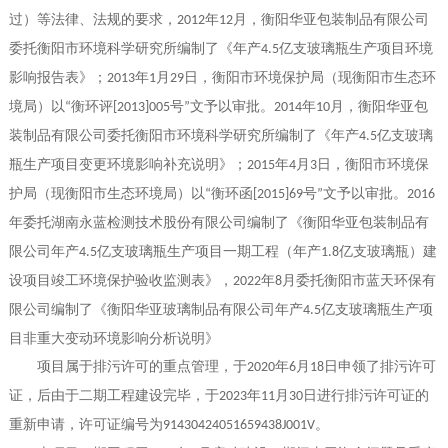
过）等法律、法规的要求，
年
月，衡阳华亚包装制品有限公司
2012
12
委托衡阳市环境科学研究所编制了《年产
亿支玻璃瓶生产项目环境
4.5
影响报告表》；
年
月
日，衡阳市环境保护局（现衡阳市生态环
2013
1
29
境局）以
衡环评
号
文予以审批。
年
月，衡阳华亚包
“
[2013]005
”
2014
10
装制品有限公司委托衡阳市环境科学研究所编制了《年产
亿支玻璃
4.5
瓶生产项目变更环境影响补充说明》；
年
月
日，衡阳市环境保
2015
4
3
护局（现衡阳市生态环境局）以
衡环函
号
文予以审批。
“
[2015]69
”
201
6
年
委托
湖南永蓝检测技术股份有限公司
编制了
《
衡阳华亚包装制品有
限公司年产
亿支玻璃瓶生产项目一期工程（年产
亿支玻璃瓶）建
4.5
1.8
设项目竣工环境保护验收监测表
》，
年
月委托衡阳市蓝天环保有
2022
8
限公司编制了《
衡阳华亚玻璃制品有限公司年产
亿支玻璃瓶生产项
4.5
目
非重大变动环境影响分析说明
》
项目属于排污许可的重点管理，于
年
月
日申领了排污许可
2020
6
18
证，后由于二期工程建设完毕，于
年
月
日进行排污许可证的
2023
11
30
重新申请，许可证编号为
。
91430424051659438J001V