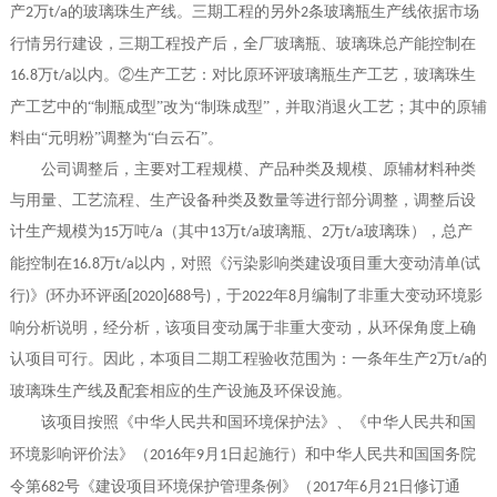
产
万
的玻璃珠生产线。三期工程的另外
条玻璃瓶生产线依据市场
2
t/a
2
行情另行建设，三期工程投产后，全厂玻璃瓶、玻璃珠总产能控制在
万
以内。②生产工艺：对比原环评玻璃瓶生产工艺，玻璃珠生
16.8
t/a
产工艺中的“制瓶成型”改为“制珠成型”，并取消退火工艺；其中的原辅
料由“元明粉”调整为“白云石”。
公司调整后，主要对工程规模、产品种类及规模、原辅材料种类
与用量、工艺流程、生产设备种类及数量等进行部分调整，调整后设
计生产规模为
万吨
（其中
万
玻璃瓶、
万
玻璃珠），总产
15
/a
13
t/a
2
t/a
能控制在
万
以内，对照《污染影响类建设项目重大变动清单
试
16.8
t/a
(
行
》
环办环评函
号
，于
年
月编制了非重大变动环境影
)
(
[2020]688
)
2022
8
响分析说明，经分析，该项目变动属于非重大变动，从环保角度上确
认项目可行。因此，本项目二期工程验收范围为：一条年生产
万
的
2
t/a
玻璃珠生产线及配套相应的生产设施及环保设施。
该项目按照《中华人民共和国环境保护法》
、
《中华人民共和国
环境影响评价法》（
年
月
日起施行）和中华人民共和国国务院
2016
9
1
令第
号《建设项目环境保护管理条例》（
年
月
日修订通
682
2017
6
21